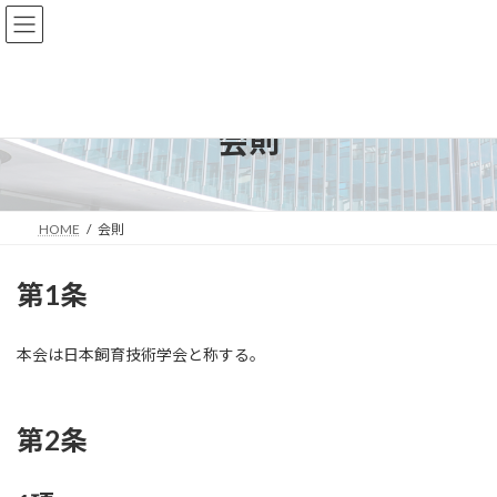
コ
ナ
ン
ビ
テ
ゲ
ン
ー
ツ
シ
へ
ョ
会則
ス
ン
キ
に
ッ
移
プ
動
HOME
会則
第1条
本会は日本飼育技術学会と称する。
第2条