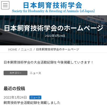
コ
ナ
ン
ビ
テ
ゲ
ン
ー
ツ
シ
日本飼育技術学会のホームページ
へ
ョ
ス
ン
キ
に
2022年1月24日
ッ
移
プ
動
HOME
ニュース
日本飼育技術学会のホームページ
日本飼育技術学会の大会活動記録を今後掲載していきます！
ニュース
カテゴリー
最近の投稿
2022年1月24日
ニュース
飼育技術学会活動記録を掲載しました